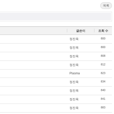
itte
ce
lici
목록
r
bo
ou
ok
s
글쓴이
조회 수
800
정진욱
800
정진욱
808
정진욱
812
정진욱
Plasma
823
834
정진욱
840
정진욱
841
정진욱
883
정진욱