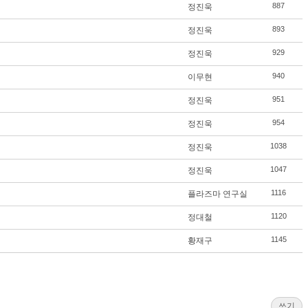
887
정진욱
893
정진욱
929
정진욱
940
이무현
951
정진욱
954
정진욱
1038
정진욱
1047
정진욱
1116
플라즈마 연구실
1120
정대철
1145
황재구
쓰기