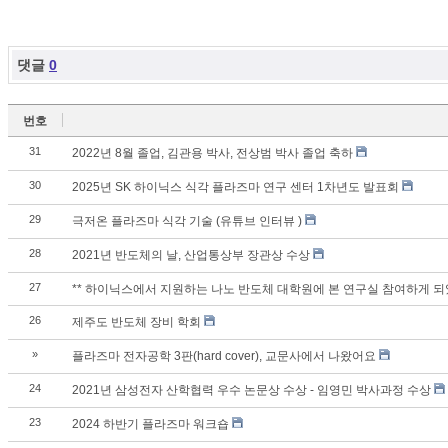
댓글
0
번호
31
2022년 8월 졸업, 김관용 박사, 전상범 박사 졸업 축하
30
2025년 SK 하이닉스 식각 플라즈마 연구 센터 1차년도 발표회
29
극저온 플라즈마 식각 기술 (유튜브 인터뷰 )
28
2021년 반도체의 날, 산업통상부 장관상 수상
27
** 하이닉스에서 지원하는 나노 반도체 대학원에 본 연구실 참여하게 되
26
제주도 반도체 장비 학회
»
플라즈마 전자공학 3판(hard cover), 교문사에서 나왔어요
24
2021년 삼성전자 산학협력 우수 논문상 수상 - 임영민 박사과정 수상
23
2024 하반기 플라즈마 워크숍