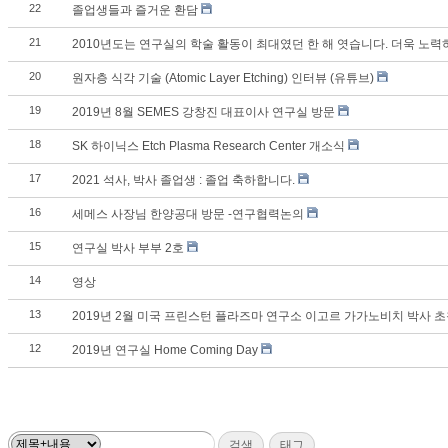
22
졸업생들과 즐거운 환담
21
2010년도는 연구실의 학술 활동이 최대였던 한 해 엿습니다. 더욱 노력
20
원자층 식각 기술 (Atomic Layer Etching) 인터뷰 (유튜브)
19
2019년 8월 SEMES 강창진 대표이사 연구실 방문
18
SK 하이닉스 Etch Plasma Research Center 개소식
17
2021 석사, 박사 졸업생 : 졸업 축하합니다.
16
세메스 사장님 한양공대 방문 -연구협력논의
15
연구실 박사 부부 2호
14
영상
13
2019년 2월 미국 프린스턴 플라즈마 연구소 이고르 가가노비치 박사 
12
2019년 연구실 Home Coming Day
검색
태그