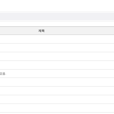
제목
었음.