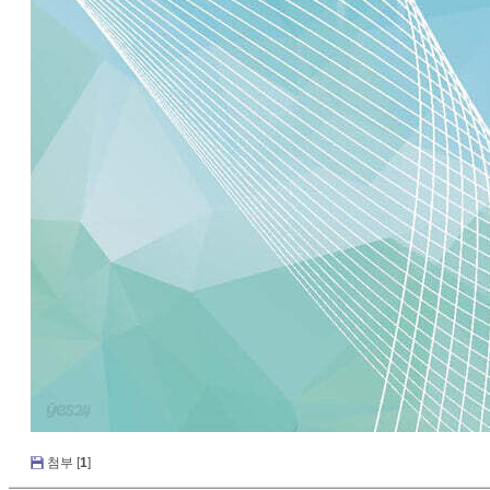
첨부 [
1
]